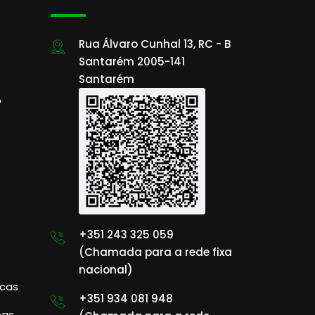
Rua Álvaro Cunhal 13, RC - B
Santarém 2005-141
Santarém
o
+351 243 325 059
(Chamada para a rede fixa
nacional)
icas
+351 934 081 948
eas