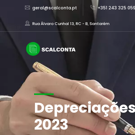
geral@scalconta.pt
+351 243 325 05
Rua Álvaro Cunhal 13, RC - B, Santarém
Depreciações 
2023