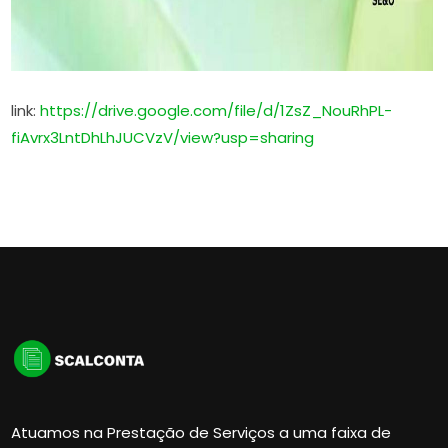
link:
https://drive.google.com/file/d/1ZsZ_NouRhPL-
fiAvrx3LntDhLhJUCVzV/view?usp=sharing
Atuamos na Prestação de Serviços a uma faixa de